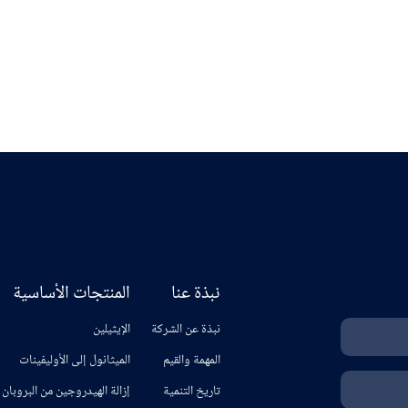
C1 كيمياء
ا
اعرف المزيد
نبذة عنا
المنتجات الأساسية
نبذة عن الشركة
الإيثيلين
المهمة والقيم
الميثانول إلى الأوليفينات
تاريخ التنمية
إزالة الهيدروجين من البروبان