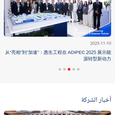
2025-11-11
2025-11-14
2025-11-10
2025-11-04
2025-11-03
强强携手 共谱新章——惠生工程与霍尼韦尔签署合作
金融支持全球产供链稳定畅通——惠生工程与中国工
从“亮相”到“加速”：惠生工程在 ADIPEC 2025 展示能
惠生工程亮相2025上海城博会
挥洒热情 与惠生同行
谅解备忘录
商银行上海分行签署“数智单证”合作协议
源转型新动力
分享国际化实践成果与经验
惠生工程首届员工趣味运动会圆满举办
أخبار الشركة