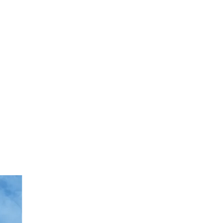
يُعد قسم البوتادين في "ويسون للهندسة" فريقاً تقنياً متخصصاً في مجال فصل واستغلال الكربون الرابع (C4) بشكل شامل. يلتزم الفريق بتطوير وتصنيع
عالية الجودة، مما يمنحه قدرة تنافسية قوية محلياً ودولياً.
التطوير الذاتي + التعاون الفني + التحويل الهندسي". نقدم
ير تقنيات العمليات (بالتعاون)، وتطوير ونقل حزم العمليات،
ج، والتعاون الفني. وقد حققنا نتائج صناعية بارزة، لا سيما في
مجالات محفزات وحزم عمليات "نزع الهيدروجين المؤكسد من البوتين لإنتاج البوتادين"، وتقنيات MTBE/بيوتين-1، وفصل الألكانات والأوليفينات، واستخلاص