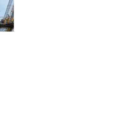
نمتلك تقنية متكاملة لـ "نزع الهيدروجين المؤكسد من البوتين لإنتاج البوتادين" (واختصاراً: ®BDH)，وقد نجحنا في تطوير محفز خاص لهذه العملية يتمتع بأداء تفاعلي ممتاز. تتميز تقنية ®BDH بمرونة عالية وقدرة كبيرة على
التكيف مع مختلف المواد الخام، حيث يمكنها معالجة "مخلفات C4 بعد الأثير"، و C4 الناتج من وحدات MTO (الميثانول إلى أوليفينات) و CTL (تسييل الفحم) في صناعة الفحم الكيميائية، وغيرها من تيارات C4 الغنية بالبيوتين
 أموراً حاسمة. تمتلك "ويسون للهندسة" تقنيات جديدة لفصل وتكرير
اعلات المتسلسلة واسعة النطاق الوصول بطاقة المفاعل الواحد إلى