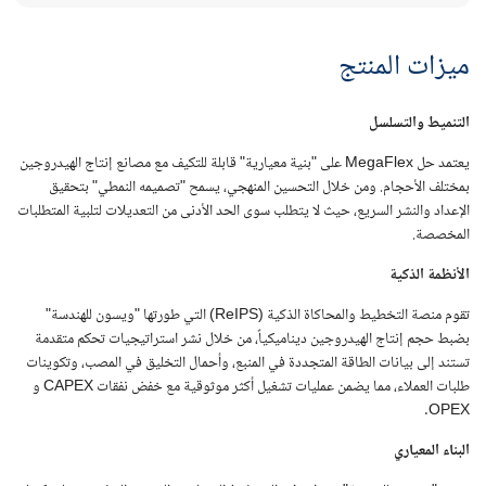
ميزات المنتج
التنميط والتسلسل
يعتمد حل MegaFlex على "بنية معيارية" قابلة للتكيف مع مصانع إنتاج الهيدروجين
بمختلف الأحجام. ومن خلال التحسين المنهجي، يسمح "تصميمه النمطي" بتحقيق
الإعداد والنشر السريع، حيث لا يتطلب سوى الحد الأدنى من التعديلات لتلبية المتطلبات
المخصصة.
الأنظمة الذكية
تقوم منصة التخطيط والمحاكاة الذكية (ReIPS) التي طورتها "ويسون للهندسة"
بضبط حجم إنتاج الهيدروجين ديناميكياً، من خلال نشر استراتيجيات تحكم متقدمة
تستند إلى بيانات الطاقة المتجددة في المنبع، وأحمال التخليق في المصب، وتكوينات
طلبات العملاء، مما يضمن عمليات تشغيل أكثر موثوقية مع خفض نفقات CAPEX و
OPEX.
البناء المعياري