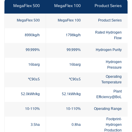
MegaFlex 500
MegaFlex 100
Product Series
MegaFlex 500
MegaFlex 100
Product Series
Rated Hydrogen
8990kg/h
1798kg/h
Flow
99.999%
99.999%
Hydrogen Purity
Hydrogen
16barg
16barg
Pressure
Operating
90±5℃
90±5℃
Temperature
Plant
52.0kWh/kg
52.1kWh/kg
Efficiency@BoL
10-110%
10-110%
Operating Range
Footprint-
3.5ha
0.8ha
Hydrogen
Production