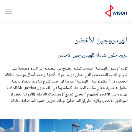
الهيدروجين الأخضر
مزود حلول شاملة للهيدروجين الأخضر
تقدم "ويسون للهندسة" خدمات تسليم المفتاح من التصميم إلى البناء، معتمدةً على
قدراتها الفنية المتخصصة التي تغطي دورة الحياة بأكملها. وتتخذ أعمال ويسون للطاقة
الجديدة من "التكنولوجيا + الهندسة" جوهراً لها، حيث تلتزم بتزويد العملاء عالمياً
بحلول هندسية تغطي سلسلة الصناعة الكاملة، بما في ذلك حلول MegaFlex الشاملة
للهيدروجين الأخضر (بمفهوم "المصنع كمنتج") ومنتجاته اللاحقة (الأمونيا الخضراء،
الميثانول الأخضر، وقود الطيران المستدام)، وذلك لتعزيز التنمية المستدامة للطاقة.