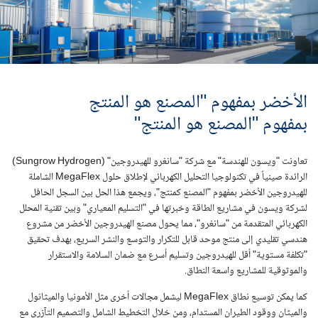
الأخضر بمفهوم "المصنع هو المنتج
بمفهوم "المصنع هو المنتج"
تعاونت "ويسون للهندسة" مع شركة "سانغرو للهيدروجين" (Sungrow Hydrogen)
الرائدة صينياً في تكنولوجيا التحليل الكهربائي لإطلاق حلول MegaFlex الشاملة
للهيدروجين الأخضر بمفهوم "المصنع كمنتج"، ويجمع هذا الحل بين السجل الحافل
لشركة ويسون في مشاريع الطاقة وخبرتها في "التسليم المعياري" وبين تقنية المحلل
الكهربائي المتقدمة من "سانغرو"، مما يحول مصنع الهيدروجين الأخضر من مشروع
هندسي تقليدي إلى منتج موحد قابل للتكرار والتوسع والنشر السريع، بهدف تحقيق
"تكلفة مستوية" أقل للهيدروجين وتسليم أسرع مع ضمان السلامة والاستقرار
والموثوقية للمشاريع واسعة النطاق.
كما يمكن توسيع نطاق MegaFlex ليشمل مجالات أخرى مثل الأمونيا والميثانول
والميثان ووقود الطيران المستدام، ومن خلال التخطيط الشامل والتصميم التآزري مع