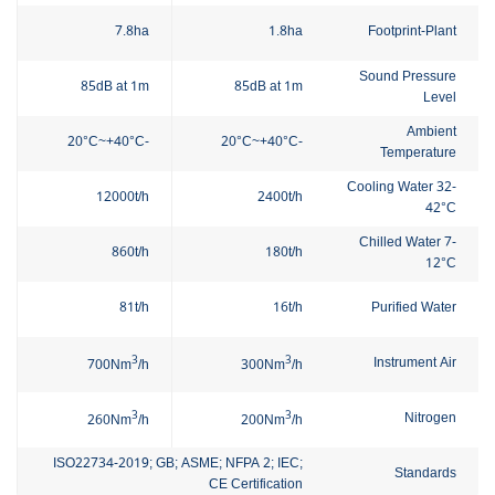
7.8ha
1.8ha
Footprint-Plant
Sound Pressure
85dB at 1m
85dB at 1m
Level
Ambient
-20°C~+40°C
-20°C~+40°C
Temperature
Cooling Water 32-
12000t/h
2400t/h
42°C
Chilled Water 7-
860t/h
180t/h
12°C
81t/h
16t/h
Purified Water
3
3
Instrument Air
700Nm
/h
300Nm
/h
3
3
Nitrogen
260Nm
/h
200Nm
/h
ISO22734-2019; GB; ASME; NFPA 2; IEC;
Standards
CE Certification