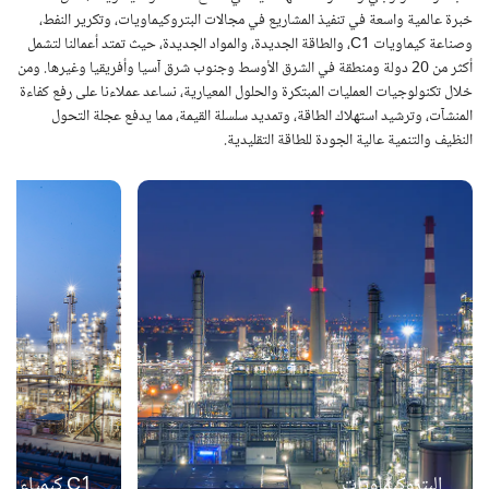
خبرة عالمية واسعة في تنفيذ المشاريع في مجالات البتروكيماويات، وتكرير النفط،
وصناعة كيماويات C1، والطاقة الجديدة، والمواد الجديدة، حيث تمتد أعمالنا لتشمل
أكثر من 20 دولة ومنطقة في الشرق الأوسط وجنوب شرق آسيا وأفريقيا وغيرها. ومن
خلال تكنولوجيات العمليات المبتكرة والحلول المعيارية، نساعد عملاءنا على رفع كفاءة
المنشآت، وترشيد استهلاك الطاقة، وتمديد سلسلة القيمة، مما يدفع عجلة التحول
النظيف والتنمية عالية الجودة للطاقة التقليدية.
البتروكيماويات
C1 كيمياء