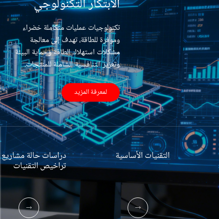
الابتكار التكنولوجي
كفاءة اتخاذ القرار وزيادة فرص نجاح المشروع.
تكنولوجيات عمليات متكاملة خضراء
وموفرة للطاقة، تهدف إلى معالجة
مشكلات استهلاك الطاقة وحماية البيئة
وتعزيز التنافسية الشاملة للمنتجات.
لمعرفة المزيد
التقنيات الأساسية
دراسات حالة مشاريع
تراخيص التقنيات