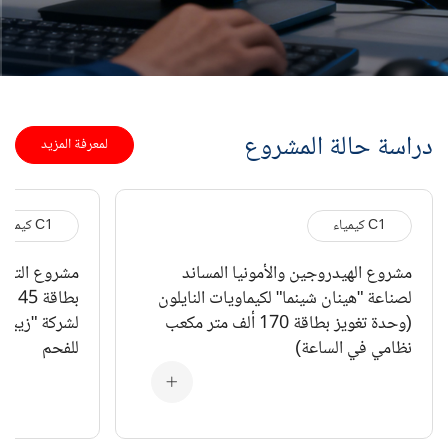
دراسة حالة المشروع
لمعرفة المزيد
C1 كيمياء
C1 كيمياء
مشروع الهيدروجين والأمونيا المساند
مشروع التجدي
لصناعة "هينان شينما" لكيماويات النايلون
بطاق
(وحدة تغويز بطاقة 170 ألف متر مكعب
لشركة "زيبو ت
نظامي في الساعة)
للفحم