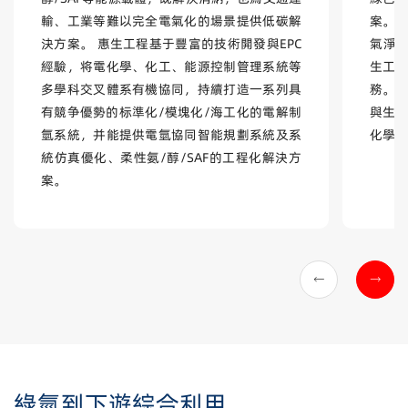
輸、工業等難以完全電氣化的場景提供低碳解
案。
決方案。 惠生工程基于豐富的技術開發與EPC
氣淨化
經驗，将電化學、化工、能源控制管理系統等
生工程
多學科交叉體系有機協同，持續打造一系列具
務。
有競争優勢的标準化/模塊化/海工化的電解制
與生
氫系統，并能提供電氫協同智能規劃系統及系
化學品
統仿真優化、柔性氨/醇/SAF的工程化解決方
案。
綠氫到下遊綜合利用