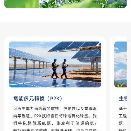
電能多元轉換（P2X）
生物
可再生電力面臨着間歇性、波動性以及電網消
基于
納等難題。P2X技術旨在将綠電轉化綠氫，我
工程
們将以綠氫爲龍頭，生産利于儲運的氨/
頭，
醇/SAF等能源載體，既解決消納，也爲交通運
綠色