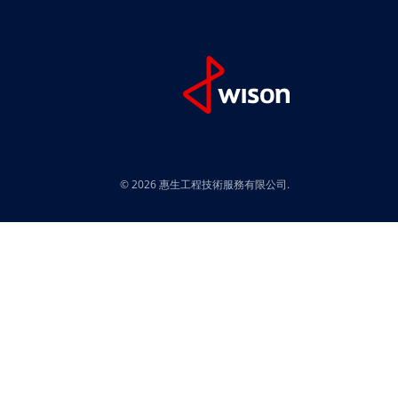
動正在加速演進，其中，歐盟的
覆蓋範圍3的碳核算能力，正是
，更是將碳管理能力直接轉化爲成
環境領導力轉化爲行業領導力的