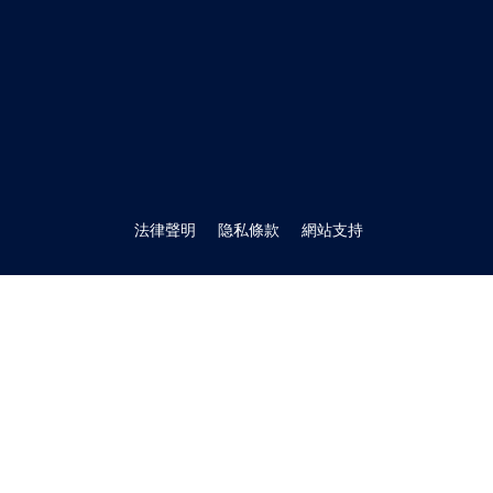
SGS上海分公司總經理、管
CBAM（碳邊境調節機製）
應對CBAM等國際綠色貿易規
本優勢和市場機遇的窗口。對