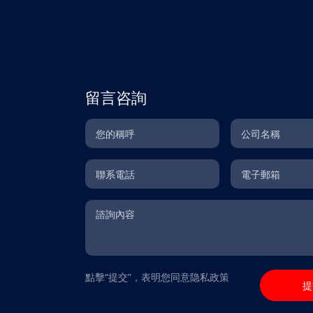
惠生工程行政總裁週宏亮在緻
可持續髮展理唸的充分肯定。
司戰略與運營，並爲客戶交付