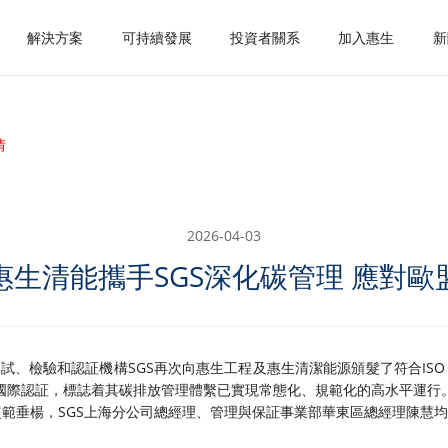
解決方案
可持續發展
投資者關系
加入惠生
新
聞詳情
2026-04-03
惠生清能攜手SGS深化碳管理 應對歐
試、檢驗和認証機構SGS再次向惠生工程及惠生清潔能源頒髮了符合ISO 14
國際認証，標誌着其碳排放管理體繫已實現常態化、規範化的高水平運行
監範垂楊，SGS上海分公司總經理、管理與保証事業部華東區總經理陳慧