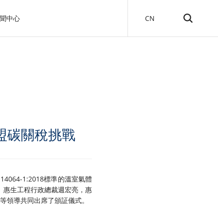
聞中心
CN
盟碳關稅挑戰
064-1:2018標準的溫室氣體
。惠生工程行政總裁週宏亮，惠
均等領導共同出席了頒証儀式。